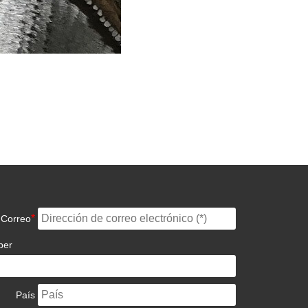
*
Correo
ber
País