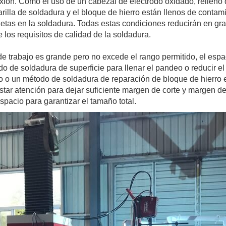
xión. Como el uso de un cabezal de electrodo oxidado, relleno de
arilla de soldadura y el bloque de hierro están llenos de conta
ietas en la soldadura. Todas estas condiciones reducirán en gra
 los requisitos de calidad de la soldadura.
de trabajo es grande pero no excede el rango permitido, el esp
o de soldadura de superficie para llenar el pandeo o reducir e
no o un método de soldadura de reparación de bloque de hierro e
tar atención para dejar suficiente margen de corte y margen de
spacio para garantizar el tamaño total.