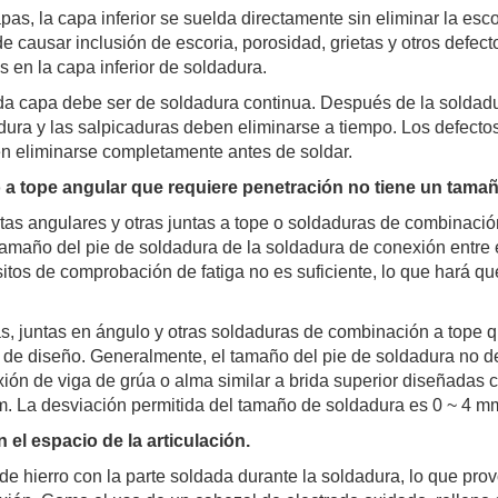
as, la capa inferior se suelda directamente sin eliminar la esc
e causar inclusión de escoria, porosidad, grietas y otros defecto
 en la capa inferior de soldadura.
da capa debe ser de soldadura continua. Después de la soldadu
adura y las salpicaduras deben eliminarse a tiempo. Los defectos
en eliminarse completamente antes de soldar.
a tope angular que requiere penetración no tiene un tamañ
untas angulares y otras juntas a tope o soldaduras de combinació
tamaño del pie de soldadura de la soldadura de conexión entre e
tos de comprobación de fatiga no es suficiente, lo que hará que 
s, juntas en ángulo y otras soldaduras de combinación a tope q
 de diseño. Generalmente, el tamaño del pie de soldadura no deb
ón de viga de grúa o alma similar a brida superior diseñadas c
. La desviación permitida del tamaño de soldadura es 0 ~ 4 m
 el espacio de la articulación.
ue de hierro con la parte soldada durante la soldadura, lo que pr