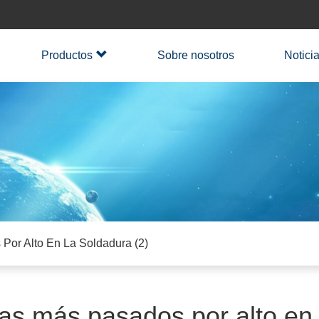
Productos
Sobre nosotros
Notici
por Alto En La Soldadura (2)
s más pasados ​​por alto en 