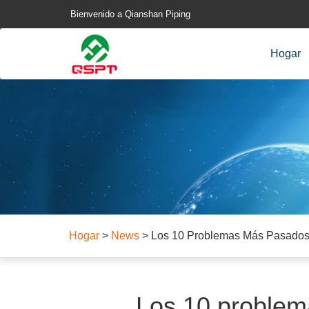
Bienvenido a Qianshan Piping
Hogar
Hogar
>
News
>
Los 10 Problemas Más Pasados ​​
Los 10 problema