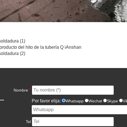
soldadura (1)
 producto del hito de la tubería Q iAnshan
soldadura (2)
*
Nombre
Por favor elija:
Whatsapp
Wechat
Skype
Vi
Tel