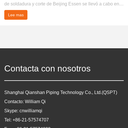
de soldadura y corte de Beijing Essen se llevó a cabo en
Shanghai según lo program...
Lee mas
Contacta con nosotros
Shanghai Qianshan Piping Technology Co., Ltd.(QSPT)
Contacto: William Qi
Skype: cnwilliamqi
Tel: +86-21-57574707