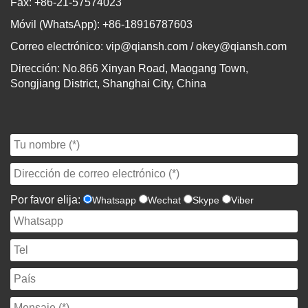
Fax: +86-21-57574023
Móvil (WhatsApp): +86-18916787603
Correo electrónico:
vip@qiansh.com
/
okey@qiansh.com
Dirección: No.866 Xinyan Road, Maogang Town,
Songjiang District, Shanghai City, China
Por favor elija:
Whatsapp
Wechat
Skype
Viber