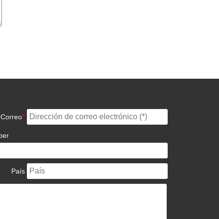
*
Correo
ber
País