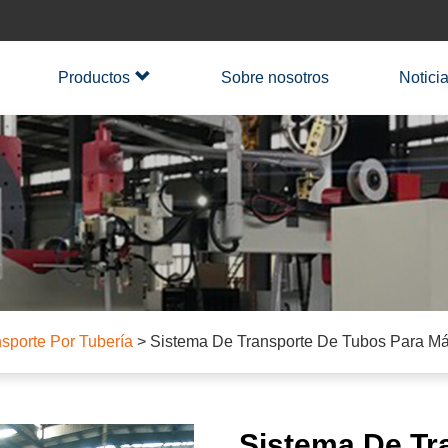
Productos
Sobre nosotros
Notici
sporte Por Tubería
>
Sistema De Transporte De Tubos Para Má
Sistema De Tr