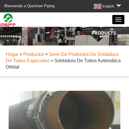
Bienvenido a Qianshan Piping
English
Hogar
>
Productos
>
Serie De Productos De Soldadura
De Tubos Especiales
>
Soldadora De Tubos Automática
Orbital