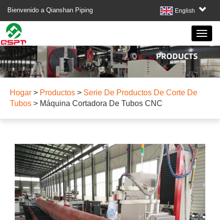
Bienvenido a Qianshan Piping
English
Hogar
>
Productos
>
Serie De Productos De Corte De
Tubos
>
Máquina Cortadora De Tubos CNC